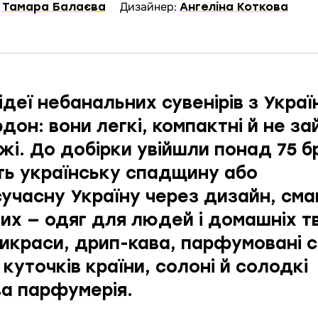
:
Дизайнер:
Тамара Балаєва
Ангеліна Коткова
 ідеї небанальних сувенірів з Україн
дон: вони легкі, компактні й не за
ажі. До добірки увійшли понад 75 б
ь українську спадщину або
учасну Україну через дизайн, сма
их — одяг для людей і домашніх т
рикраси, дрип-кава, парфумовані с
куточків країни, солоні й солодкі
ва парфумерія.