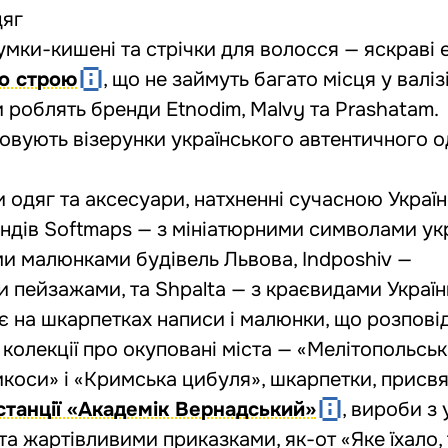
дяг
сумки-кишені та стрічки для волосся — яскраві
го строю
, що не займуть багато місця у валізі
 роблять бренди Etnodim, Malvy та Prashatam.
овують візерунки українського автентичного о
и одяг та аксесуари, натхненні сучасною Украї
ндів Softmaps — з мініатюрними символами ук
ими малюнками будівель Львова, Indposhiv —
и пейзажами, та Shpalta — з краєвидами Україн
 на шкарпетках написи і малюнки, що розпові
 колекції про окуповані міста — «Мелітопольсь
икоси» і «Кримська цибуля», шкарпетки, присвя
станції «Академік Вернадський»
, вироби з
 та жартівливими приказками, як-от «Яке їхало,