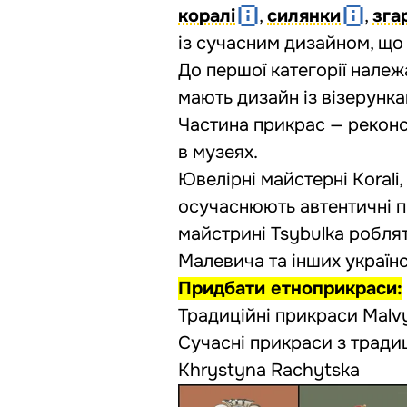
коралі
,
силянки
,
зга
із сучасним дизайном, що
До першої категорії нале
мають дизайн із візерунка
Частина прикрас — реконс
в музеях.
Ювелірні майстерні Korali,
осучаснюють автентичні п
майстрині Tsybulka робля
Малевича та інших українс
Придбати етноприкраси:
Традиційні прикраси
Malv
Сучасні прикраси з трад
Khrystyna Rachytska