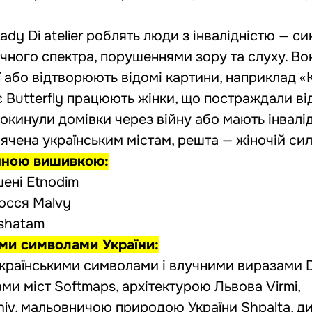
ady Di atelier роблять люди з інвалідністю — 
чного спектра, порушеннями зору та слуху. Во
ї або відтворюють відомі картини, наприклад 
 Butterfly працюють жінки, що постраждали ві
кинули домівки через війну або мають інвалід
вячена українським містам, решта — жіночій сил
ичною вишивкою:
шені Etnodim
лосся Malvy
ashatam
ими символами України:
українськими символами і влучними виразами 
ми міст Softmaps
,
архітектурою Львова Virmi
,
iv
,
мальовничою природою України Shpalta
,
д