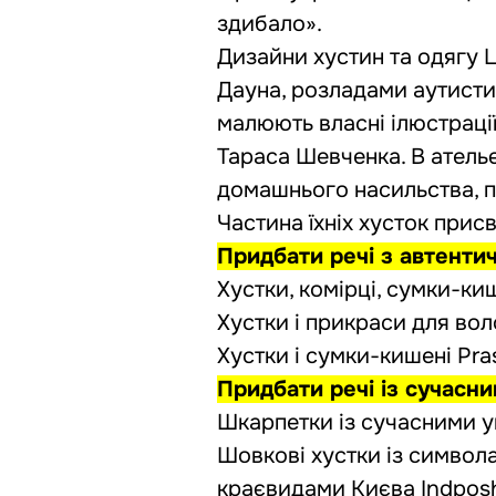
здибало».
Дизайни хустин та одягу L
Дауна, розладами аутисти
малюють власні ілюстраці
Тараса Шевченка. В ательє
домашнього насильства, по
Частина їхніх хусток прис
Придбати речі з автент
Хустки, комірці, сумки-ки
Хустки і прикраси для во
Хустки і сумки-кишені Pr
Придбати речі із сучасн
Шкарпетки із сучасними 
Шовкові хустки із
символа
краєвидами Києва Indposh