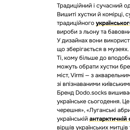
Традиційний і сучасний о
Вишиті хустки й комірці, 
традиційного
українсько
вироби з льону та бавовни
У дизайнах вони використ
що зберігається в музеях.
Ті, кому більше до вподоб
можуть обрати хустки бре
міст, Virmi — з акварельн
зі впізнаваними київським
Бренд Dodo.socks вишиває
українське сьогодення. Це
черешня», «Луганські абр
українській
антарктичній 
віршів українських митців