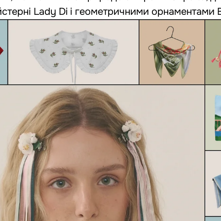
йстерні Lady Di
і
геометричними орнаментами Bu