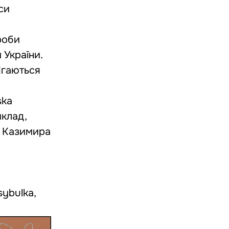
си
роби
 України.
ігаються
ska
иклад,
и Казимира
sybulka
,