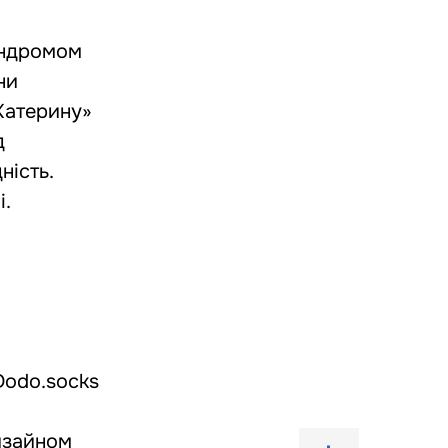
синдромом
ни
«Катерину»
д
ність.
і.
Dodo.socks
изайном