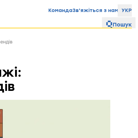
Команда
Зв'яжіться з нами
УКР
Пошук
рендів
ажі:
дів