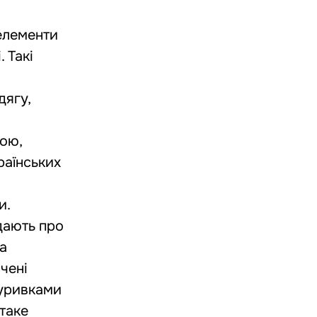
 елементи
. Такі
дягу,
ною,
раїнських
и.
дають про
ка
чені
 уривками
 таке