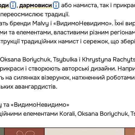
рди
,
дармовиси
або намиста, так і прикра
 переосмислює традиції.
жать бренди Malvy і «ВидимоНевидимо». Їхні ви
ми та елементами, властивими різним регіонам
трукції традиційних намист і сережок, що збер
 Oksana Boriychuk, Tsybulka і Khrystyna Rachyt
рикраси і створюють авторські дизайни. Напр
ть на силянках візерунок, натхненний роботам
ьких авангардистів.
y
та
«ВидимоНевидимо»
иційними елементами
Korali
,
Oksana Boriychuk
,
T