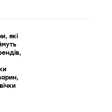
и, які
ймуть
рендів,
ки
варин,
вічки