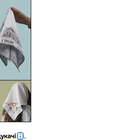
дукачі
,