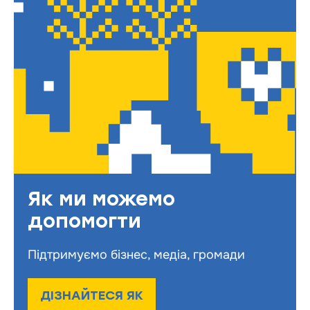
Як ми можемо
допомогти
Підтримуємо бізнес, медіа, громади
ДІЗНАЙТЕСЯ ЯК