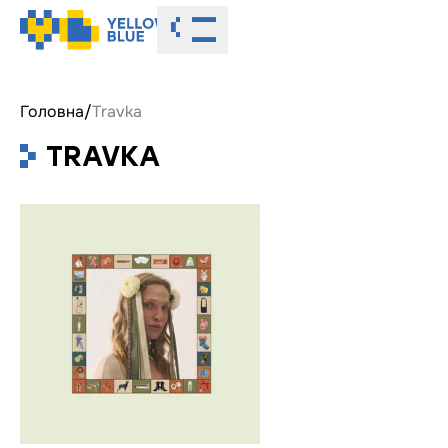
Toggle menu
Головна
/
Travka
TRAVKA