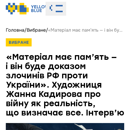
Toggle menu
Головна
/
Вибране
/
«Матеріал має пам’ять — і він буде доказом злочинів РФ проти України». Художниця Жанна Кадирова про війну як реальність, що визначає все. Інтерв’ю
ВИБРАНЕ
«Матеріал має пам’ять —
і він буде доказом
злочинів РФ проти
України». Художниця
Жанна Кадирова про
війну як реальність,
що визначає все. Інтерв’ю