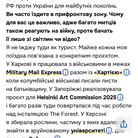
РФ проти України для майбутніх поколінь.
Ви часто їздите в прифронтову зону. Чому
для вас це важливо, адже багато митців
також реагують на війну, проте бачать
її лише зі світлин чи відео?
Я не їжджу туди як турист. Майже кожна моя
поїздка пов’язана з конкретним проєктом.
У Харкові я працювала з військовими в межах
Military Mail Express
разом із
«Хартією»
:
коли колумбійські військові писали листи
на батьківщину. У Запоріжжі реалізовувала
проєкт для
Helsinki Art Commission 2025
і багато разів туди поверталася під час роботи
над інсталяцією The Forest. У Херсоні
я збирала рослини, частину з яких вдалося
знайти в зруйнованому
університеті
, для