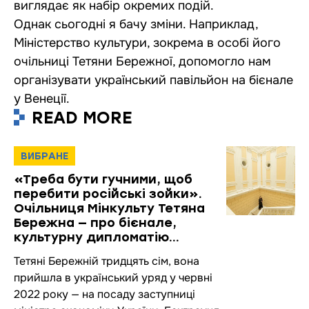
виглядає як набір окремих подій.
Однак сьогодні я бачу зміни. Наприклад,
Міністерство культури, зокрема в особі його
очільниці Тетяни Бережної, допомогло нам
організувати український павільйон на бієнале
у Венеції.
READ MORE
ВИБРАНЕ
«Треба бути гучними, щоб
перебити російські зойки».
Очільниця Мінкульту Тетяна
Бережна — про бієнале,
культурну дипломатію
та українців за кордоном
Тетяні Бережній тридцять сім, вона
прийшла в український уряд у червні
2022 року — на посаду заступниці