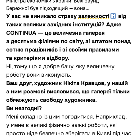
міністра економіки України. Бекграунд
Бережної був підходящий — вона...
У вас не виникало страху
залежності
від
таких великих західних інституцій? Адже
CONTINUA ― це величезна галерея
з десятьма філіями по світу, зі штатом понад
сотню працівників і зі своїми правилами
та критеріями відбору.
Ні, тому що я добре бачу, яку величезну
роботу вони виконують.
Ваш друг, художник Нікіта Кравцов, у нашій
з ним розмові висловився, що галереї тільки
обмежують свободу художника.
Ви незгодні?
Мені складно із цим погодитися. Наприклад,
у мене є великі фізично важкі роботи, які
просто ніде безпечно зберігати в Києві під час