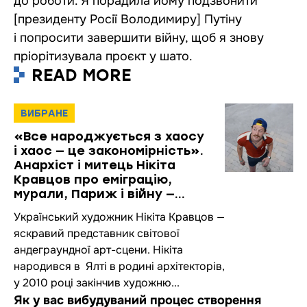
до роботи. Я порадила йому подзвонити
[президенту Росії Володимиру] Путіну
і попросити завершити війну, щоб я знову
пріорітизувала проєкт у шато.
READ MORE
ВИБРАНЕ
«Все народжується з хаосу
і хаос — це закономірність».
Анархіст і митець Нікіта
Кравцов про еміграцію,
мурали, Париж і війну —
велика розмова
Український художник Нікіта Кравцов —
яскравий представник світової
андеграундної арт-сцени. Нікіта
народився в Ялті в родині архітекторів,
у 2010 році закінчив художню...
Як у вас вибудуваний процес створення