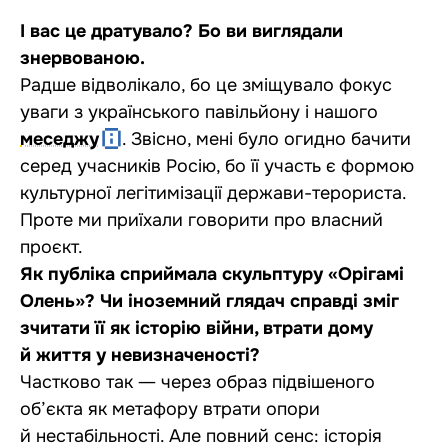
І вас це дратувало? Бо ви виглядали
знервованою.
Радше відволікало, бо це зміщувало фокус
уваги з українського павільйону і нашого
меседжу
. Звісно, мені було огидно бачити
серед учасників Росію, бо її участь є формою
культурної легітимізації держави-терориста.
Проте ми приїхали говорити про власний
проєкт.
Як публіка сприймала скульптуру «Орігамі
Олень»? Чи іноземний глядач справді зміг
зчитати її як історію війни, втрати дому
й життя у невизначеності?
Частково так ― через образ підвішеного
об’єкта як метафору втрати опори
й нестабільності. Але повний сенс: історія