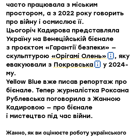
часто працювала з міським
простором, а з 2022 року говорить
про війну і осмислює її.
Цьогоріч Кадирова представляла
Україну на Венеційській бієнале
з проєктом «Гарантії безпеки» —
скульптурою
«Орігамі Олень»
, яку
евакуювали з
Покровська
у 2024-
му.
Yellow Blue вже писав
репортаж про
бієнале
. Тепер журналістка Роксана
Рублевська поговорила з Жанною
Кадировою — про бієнале
і мистецтво під час війни.
Жанно, як ви оцінюєте роботу українського