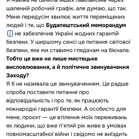
Я майже не бачила інших павільйонів через
шалений робочий графік, але думаю, що так.
Мене передусім хвилює життя переміщених
людей і те, що
Будапештський меморандум
не забезпечив Україні жодних гарантій
безпеки. У ширшому сенсі це питання світової
безпеки, яке ми ставимо глядачам на бієнале.
Тобто це вже не лише мистецьке
висловлювання, а й політичне звинувачення
Заходу?
Я б не називала це звинуваченням. Це радше
спроба поставити питання про
відповідальність і про те, як працюють
міжнародні гарантії безпеки. А особисто для
мене, проєкт ― це втілення моїх переживань
як людини, що вже п’ятий рік живе в умовах
повномасштабної війни і свідомо не виїздить