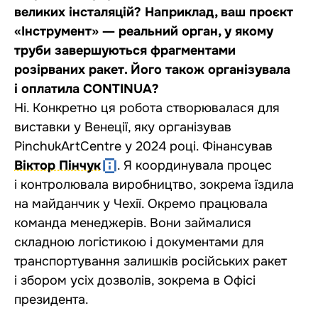
великих інсталяцій? Наприклад, ваш проєкт
«Інструмент» ― реальний орган, у якому
труби завершуються фрагментами
розірваних ракет. Його також організувала
і оплатила CONTINUA?
Ні. Конкретно ця робота створювалася для
виставки у Венеції, яку організував
PinchukArtCentre у 2024 році. Фінансував
Віктор Пінчук
. Я координувала процес
і контролювала виробництво, зокрема їздила
на майданчик у Чехії. Окремо працювала
команда менеджерів. Вони займалися
складною логістикою і документами для
транспортування залишків російських ракет
і збором усіх дозволів, зокрема в Офісі
президента.