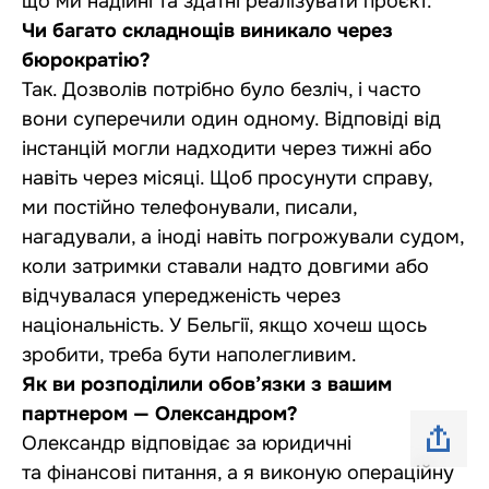
що ми надійні та здатні реалізувати проєкт.
Чи багато складнощів виникало через
бюрократію?
Так. Дозволів потрібно було безліч, і часто
вони суперечили один одному. Відповіді від
інстанцій могли надходити через тижні або
навіть через місяці. Щоб просунути справу,
ми постійно телефонували, писали,
нагадували, а іноді навіть погрожували судом,
коли затримки ставали надто довгими або
відчувалася упередженість через
національність. У Бельгії, якщо хочеш щось
зробити, треба бути наполегливим.
Як ви розподілили обов’язки з вашим
партнером — Олександром?
Олександр відповідає за юридичні
та фінансові питання, а я виконую операційну