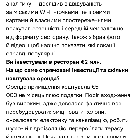
аналітику — дослідив відвідуваність
за міськими Wi-Fi-точками, тепловими
картами й власними спостереженнями,
врахував сезонність і середній чек залежно
від формату ресторану. Також зібрав фото
й відео, щоб наочно показати, які локації
справді популярні.
Ви інвестували в ресторан €2 млн.
На що саме спрямовані інвестиції та скільки
коштувала оренда?
Оренда приміщення коштувала €5
000 на місяць плюс податки. Поріг входження
був високим, адже довелося фактично все
перебудовувати: зміцнювати колони,
оновлювати електрику та каналізацію, робити
шумо- й гідроізоляцію, переробляти терасу
й комунікації. Початкові інвестиції становили