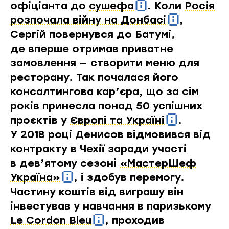
офіціанта до
сушефа
. Коли
Росія
розпочала війну на Донбасі
,
Сергій повернувся до Батумі,
де вперше отримав приватне
замовлення — створити меню для
ресторану. Так почалася його
консалтингова кар’єра, що за сім
років принесла понад 50 успішних
проєктів у
Європі та Україні
.
У 2018 році Денисов відмовився від
контракту в Чехії заради участі
в дев’ятому сезоні
«МастерШеф
Україна»
, і здобув перемогу.
Частину коштів від виграшу він
інвестував у навчання в паризькому
Le Cordon Bleu
, проходив