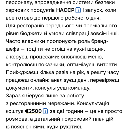
персоналу, впровадження системи безпеки
харчових продуктів
HACCP
і запуск, коли
все готово до першого робочого дня.
Для ресторанів середнього чи преміального
рівня бюджети й умови співпраці зовсім інші.
Часто власники пропонують роль бренд-
шефа — тоді ти не стоїш на кухні щодня,
а керуєш процесами: оновлюєш меню,
контролюєш показники, оптимізуєш витрати.
Приїжджаєш кілька разів на рік, а решту часу
працюєш онлайн: аналізуєш дані, перевіряєш
документи, консультуєш команду.
Зараз я беруся лише за роботу
з ресторанними мережами. Консультація
коштує
€2500
за дві години — це не просто
розмова, а детальний покроковий план дій
із поясненнями, куди рухатись