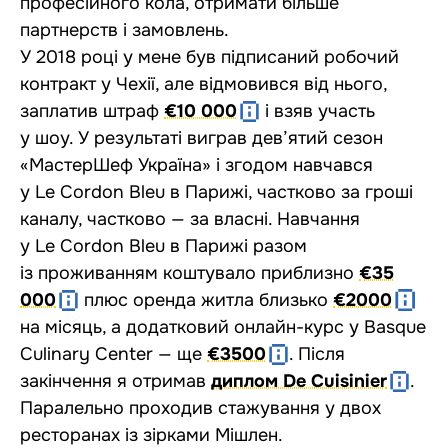
професійного кола, отримати більше
партнерств і замовлень.
У 2018 році у мене був підписаний робочий
контракт у Чехії, але відмовився від нього,
заплатив штраф
€10 000
і взяв участь
у шоу. У результаті
виграв дев’ятий сезон
«МастерШеф Україна» і згодом навчався
у Le Cordon Bleu в Парижі, частково за гроші
каналу, частково — за власні. Навчання
у Le Cordon Bleu в Парижі разом
із проживанням коштувало приблизно
€35
000
плюс оренда житла близько
€2000
на місяць, а додатковий онлайн-курс у Basque
Culinary Center — ще
€3500
. Після
закінчення я отримав
диплом De Cuisinier
.
Паралельно проходив стажування у двох
ресторанах із зірками Мішлен.