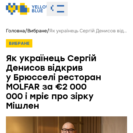
Toggle menu
Головна
/
Вибране
/
Як українець Сергій Денисов відкрив у Брюсселі ресторан MOLFAR за €2 000 000 і мріє про зірку Мішлен
ВИБРАНЕ
Як українець Сергій
Денисов відкрив
у Брюсселі ресторан
MOLFAR за €2 000
000 і мріє про зірку
Мішлен