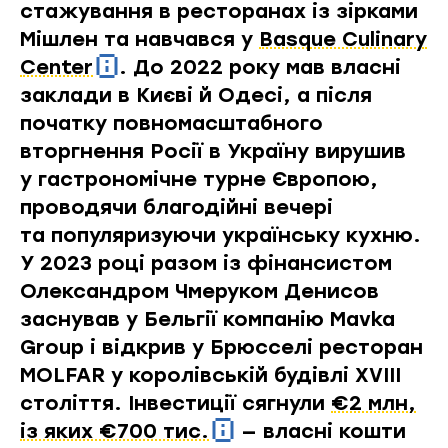
стажування в ресторанах із зірками
Мішлен та навчався у
Basque Culinary
Center
. До 2022 року мав власні
заклади в Києві й Одесі, а після
початку повномасштабного
вторгнення Росії в Україну вирушив
у гастрономічне турне Європою,
проводячи благодійні вечері
та популяризуючи українську кухню.
У 2023 році разом із фінансистом
Олександром Чмеруком Денисов
заснував у Бельгії компанію Mavka
Group і відкрив у Брюсселі ресторан
MOLFAR
у королівській будівлі XVIII
століття. Інвестиції сягнули
€2 млн,
із яких €700 тис.
— власні кошти