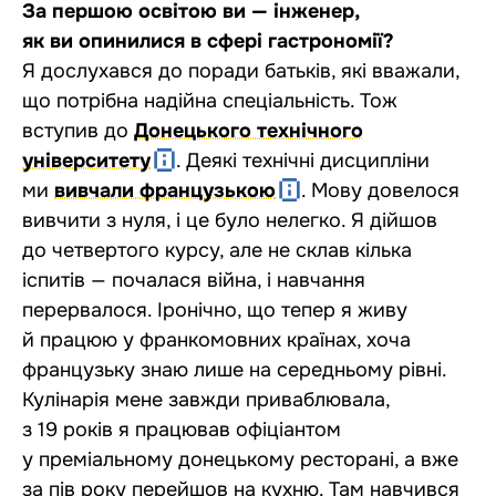
За першою освітою ви — інженер,
як ви опинилися в сфері гастрономії?
Я дослухався до поради батьків, які вважали,
що потрібна надійна спеціальність. Тож
вступив до
Донецького технічного
університету
. Деякі технічні дисципліни
ми
вивчали французькою
. ​​Мову довелося
вивчити з нуля, і це було нелегко. Я дійшов
до четвертого курсу, але не склав кілька
іспитів — почалася війна, і навчання
перервалося. Іронічно, що тепер я живу
й працюю у франкомовних країнах, хоча
французьку знаю лише на середньому рівні.
Кулінарія мене завжди приваблювала,
з 19 років я працював офіціантом
у преміальному донецькому ресторані, а вже
за пів року перейшов на кухню. Там навчився