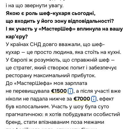
і на що звернути увагу.
Якою є роль шеф-кухаря сьогодні,
що входить у його зону відповідальності?
І як участь у «МастерШеф» вплинула на вашу
кар’єру?
У країнах СНД довго вважали, що шеф-
кухар — це просто людина, яка стоїть на кухні.
У Європі ж розуміють, що справжній шеф —
це стратег, який створює попит і забезпечує
ресторану максимальний прибуток.
До «МастерШефа» моя зарплата
не перевищувала
€1500
, а після участі вже
ніколи не падала нижче за
€7000
, ефект
був колосальним. Участь у шоу була суто
прагматичною: я хотів побудувати особистий
бренд, стати впізнаваним поза межами