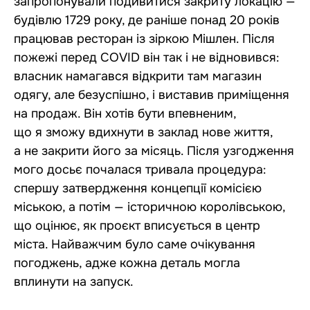
запропонували подивитися закриту локацію —
будівлю 1729 року, де раніше понад 20 років
працював ресторан із зіркою Мішлен. Після
пожежі перед COVID він так і не відновився:
власник намагався відкрити там магазин
одягу, але безуспішно, і виставив приміщення
на продаж. Він хотів бути впевненим,
що я зможу вдихнути в заклад нове життя,
а не закрити його за місяць. Після узгодження
мого досьє почалася тривала процедура:
спершу затвердження концепції комісією
міською, а потім — історичною королівською,
що оцінює, як проєкт вписується в центр
міста. Найважчим було саме очікування
погоджень, адже кожна деталь могла
вплинути на запуск.