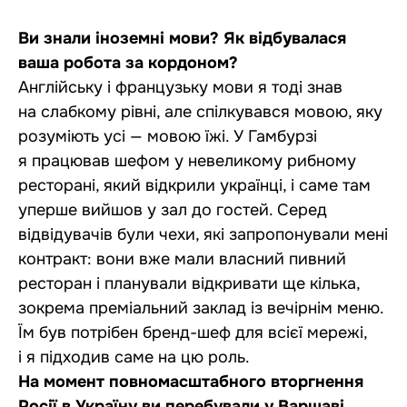
Ви знали іноземні мови? Як відбувалася
ваша робота за кордоном?
Англійську і французьку мови я тоді знав
на слабкому рівні, але спілкувався мовою, яку
розуміють усі — мовою їжі. У Гамбурзі
я працював шефом у невеликому рибному
ресторані, який відкрили українці, і саме там
уперше вийшов у зал до гостей. Серед
відвідувачів були чехи, які запропонували мені
контракт: вони вже мали власний пивний
ресторан і планували відкривати ще кілька,
зокрема преміальний заклад із вечірнім меню.
Їм був потрібен бренд-шеф для всієї мережі,
і я підходив саме на цю роль.
На момент повномасштабного вторгнення
Росії в Україну ви перебували у Варшаві.