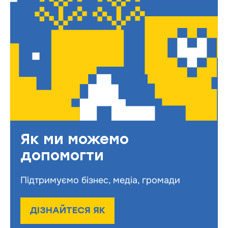
Як ми можемо
допомогти
Підтримуємо бізнес, медіа, громади
ДІЗНАЙТЕСЯ ЯК