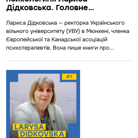
Дідковська. Головне
з подкасту «Мені тільки
Лариса Дідковська — ректорка Українського
спитать»
вільного університету (УВУ) в Мюнхені, членка
Європейської та Канадської асоціацій
психотерапевтів. Вона пише книги про...