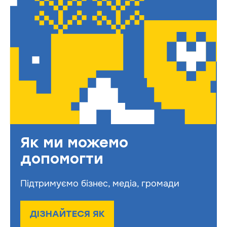
Як ми можемо
допомогти
Підтримуємо бізнес, медіа, громади
ДІЗНАЙТЕСЯ ЯК