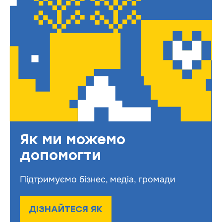
Як ми можемо
допомогти
Підтримуємо бізнес, медіа, громади
ДІЗНАЙТЕСЯ ЯК