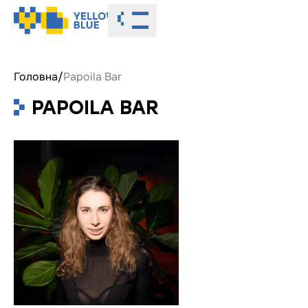
Toggle menu
Головна
/
Papoila Bar
PAPOILA BAR