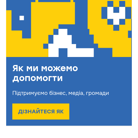
Як ми можемо
допомогти
Підтримуємо бізнес, медіа, громади
ДІЗНАЙТЕСЯ ЯК