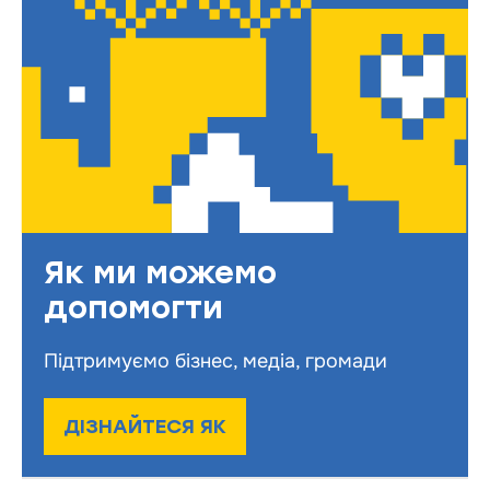
Як ми можемо
допомогти
Підтримуємо бізнес, медіа, громади
ДІЗНАЙТЕСЯ ЯК