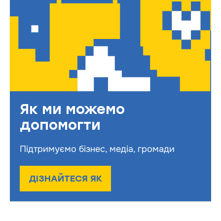
Як ми можемо
допомогти
Підтримуємо бізнес, медіа, громади
ДІЗНАЙТЕСЯ ЯК