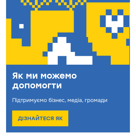
Як ми можемо
допомогти
Підтримуємо бізнес, медіа, громади
ДІЗНАЙТЕСЯ ЯК