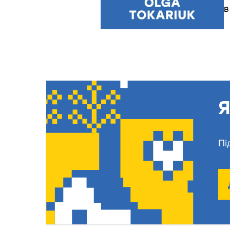
в
Я
Пі