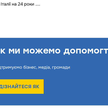
 Італії на 24 роки ....
к ми можемо допомог
дтримуємо бізнес, медіа, громади
ДІЗНАЙТЕСЯ ЯК