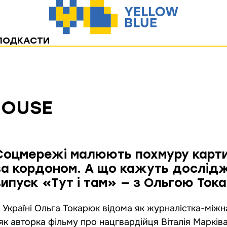
ПОДКАСТИ
HOUSE
Соцмережі малюють похмуру картин
за кордоном. А що кажуть дослід
випуск «Тут і там» — з Ольгою Ток
 Україні Ольга Токарюк відома як журналістка-між
 як авторка фільму про нацгвардійця Віталія Марківа