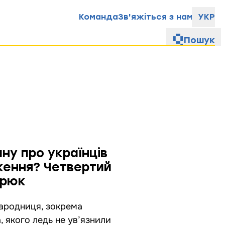
Команда
Зв'яжіться з нами
УКР
Пошук
у про українців
ження? Четвертий
арюк
народниця, зокрема
, якого ледь не ув’язнили