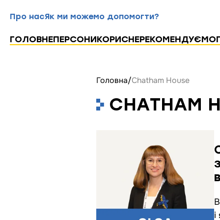
Про нас
Як ми можемо допомогти?
ГОЛОВНЕ
ПЕРСОНИ
КОРИСНЕ
РЕКОМЕНДУЄМО
Головна
/
Chаtham House
CHАTHAM 
В
і