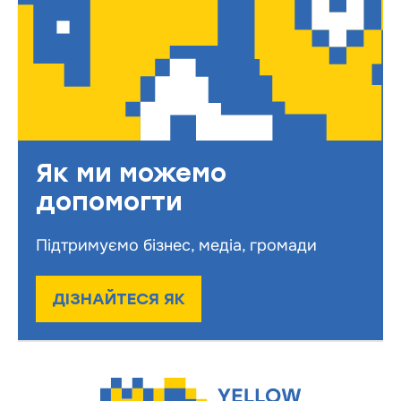
Як ми можемо
допомогти
Підтримуємо бізнес, медіа, громади
ДІЗНАЙТЕСЯ ЯК