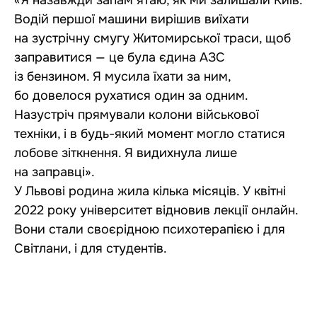
«Я назавжди запам’ятаю, як ми залишали Київ.
Водій першої машини вирішив виїхати
на зустрічну смугу Житомирської траси, щоб
заправитися — це була єдина АЗС
із бензином. Я мусила їхати за ним,
бо довелося рухатися один за одним.
Назустріч прямували колони військової
техніки, і в будь-який момент могло статися
лобове зіткнення. Я видихнула лише
на заправці».
У Львові родина жила кілька місяців. У квітні
2022 року університет відновив лекції онлайн.
Вони стали своєрідною психотерапією і для
Світлани, і для студентів.