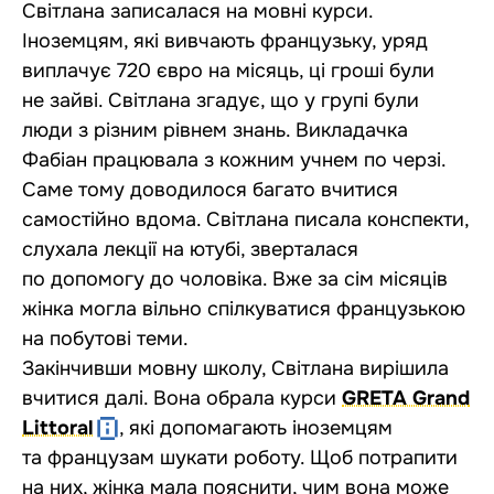
Світлана записалася на мовні курси.
Іноземцям, які вивчають французьку, уряд
виплачує 720 євро на місяць, ці гроші були
не зайві. Світлана згадує, що у групі були
люди з різним рівнем знань. Викладачка
Фабіан працювала з кожним учнем по черзі.
Саме тому доводилося багато вчитися
самостійно вдома. Світлана писала конспекти,
слухала лекції на ютубі, зверталася
по допомогу до чоловіка. Вже за сім місяців
жінка могла вільно спілкуватися французькою
на побутові теми.
Закінчивши мовну школу, Світлана вирішила
вчитися далі. Вона обрала курси
GRETA Grand
Littoral
, які допомагають іноземцям
та французам шукати роботу. Щоб потрапити
на них, жінка мала пояснити, чим вона може