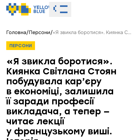
Toggle menu
Головна
/
Персони
/
«Я звикла боротися». Киянка Світлана Стоян побудувала кар’єру в економіці, залишила її заради професії викладача, а тепер — читає лекції у французькому виші. Історія
ПЕРСОНИ
«Я звикла боротися».
Киянка Світлана Стоян
побудувала кар’єру
в економіці, залишила
її заради професії
викладача, а тепер —
читає лекції
у французькому виші.