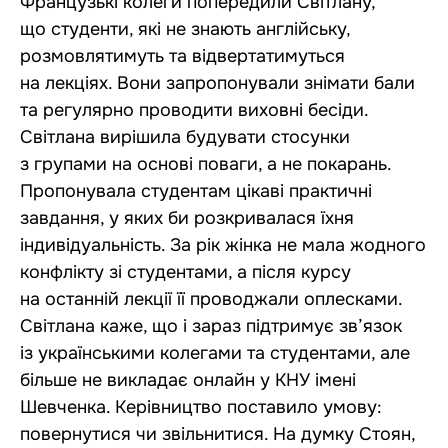
Французькі колеги попередили Світлану,
що студенти, які не знають англійську,
розмовлятимуть та відвертатимуться
на лекціях. Вони запропонували знімати бали
та регулярно проводити виховні бесіди.
Світлана вирішила будувати стосунки
з групами на основі поваги, а не покарань.
Пропонувала студентам цікаві практичні
завдання, у яких би розкривалася їхня
індивідуальність. За рік жінка не мала жодного
конфлікту зі студентами, а після курсу
на останній лекції її проводжали оплесками.
Світлана каже, що і зараз підтримує зв’язок
із українськими колегами та студентами, але
більше не викладає онлайн у КНУ імені
Шевченка. Керівництво поставило умову:
повернутися чи звільнитися. На думку Стоян,