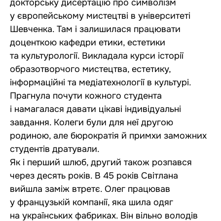
докторську дисертацію про символізм
у європейському мистецтві в університеті
Шевченка. Там і залишилася працювати
доценткою кафедри етики, естетики
та культурології. Викладала курси історії
образотворчого мистецтва, естетику,
інформаційні та медіатехнології в культурі.
Прагнула почути кожного студента
і намагалася давати цікаві індивідуальні
завдання. Колеги були для неї другою
родиною, але бюрократія й примхи заможних
студентів дратували.
Як і перший шлюб, другий також розпався
через десять років. В 45 років Світлана
вийшла заміж втретє. Олег працював
у французькій компанії, яка шила одяг
на українських фабриках. Він вільно володів