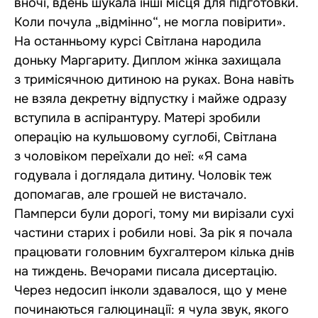
вночі, вдень шукала інші місця для підготовки.
Коли почула „відмінно“, не могла повірити».
На останньому курсі Світлана народила
доньку Маргариту. Диплом жінка захищала
з тримісячною дитиною на руках. Вона навіть
не взяла декретну відпустку і майже одразу
вступила в аспірантуру. Матері зробили
операцію на кульшовому суглобі, Світлана
з чоловіком переїхали до неї: «Я сама
годувала і доглядала дитину. Чоловік теж
допомагав, але грошей не вистачало.
Памперси були дорогі, тому ми вирізали сухі
частини старих і робили нові. За рік я почала
працювати головним бухгалтером кілька днів
на тиждень. Вечорами писала дисертацію.
Через недосип інколи здавалося, що у мене
починаються галюцинації: я чула звук, якого