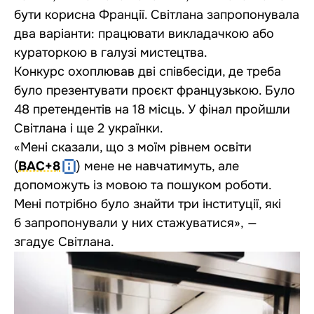
бути корисна Франції. Світлана запропонувала
два варіанти: працювати викладачкою або
кураторкою в галузі мистецтва.
Конкурс охоплював дві співбесіди, де треба
було презентувати проєкт французькою. Було
48 претендентів на 18 місць. У фінал пройшли
Світлана і ще 2 українки.
«Мені сказали, що з моїм рівнем освіти
(
BAC+8
) мене не навчатимуть, але
допоможуть із мовою та пошуком роботи.
Мені потрібно було знайти три інституції, які
б запропонували у них стажуватися», —
згадує Світлана.