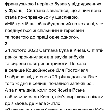
французькою і нерідко бував у відрядженнях
у Франції. Світлана зізнається, що з ним вона
стала по-справжньому щасливою.
«Мій третій шлюб побудований на коханні, яке
поєднується зі спільними інтересами
та повагою до праці одне одного».
2
24 лютого 2022 Світлана була в Києві. О п’ятій
ранку прокинулася від звуків вибухів
та сирени повітряної тривоги. Поїхала
в селище Коцюбинське біля Гостомеля
і забрала звідти свою 23-річну доньку. Вже
того ж дня в селищі почалися запеклі бої.
А за п’ять днів, коли російські війська
наблизилися до Києва, сім’я вирішила поїхати
до Львова, де мала житло.