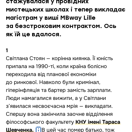
стажувалася у провідних
мистецьких школах і тепер викладає
магістрам у виші MBway Lille
за безстроковим контрактом. Ось
як їй це вдалося.
1
Світлана Стоян — корінна киянка. Її юність
припала на 1990-ті, коли країна болісно
переходила від планової економіки
до ринкової. Навколо були кримінал,
гіперінфляція та бартер замість зарплати.
Люди намагалися вижити, а у Світлани
з’явилася несвоєчасна мрія — викладати.
Спершу вона закінчила заочне відділення
філософського факультету
КНУ імені Тараса
Шевченка.
В цей час помер батько, тож