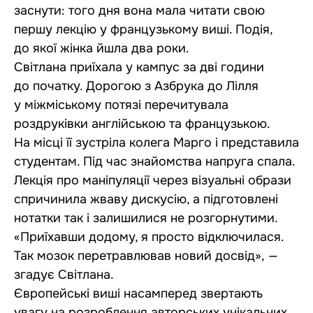
заснути: того дня вона мала читати свою
першу лекцію у французькому виші. Подія,
до якої жінка йшла два роки.
Світлана приїхала у кампус за дві години
до початку. Дорогою з Азбрука до Лілля
у міжміському потязі перечитувала
роздруківки англійською та французькою.
На місці її зустріла колега Марго і представила
студентам. Під час знайомства напруга спала.
Лекція про маніпуляції через візуальні образи
спричинила жваву дискусію, а підготовлені
нотатки так і залишилися не розгорнутими.
«Приїхавши додому, я просто відключилася.
Так мозок перетравлював новий досвід», —
згадує Світлана.
Європейські виші насамперед звертають
увагу на розроблення авторських унікальних