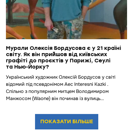
Мурали Олексія Бордусова є у 21 країні
світу. Як він прийшов від київських
графіті до проєктів у Парижі, Сеулі
та Нью-Йорку?
Український художник Олексій Бордусов у світі
відомий під псевдонімом Aec Interesni Kazki .
Спільно з популярним митцем Володимиром
Манжосом (Waone) він починав із вулиць...
ПОКАЗАТИ БІЛЬШЕ