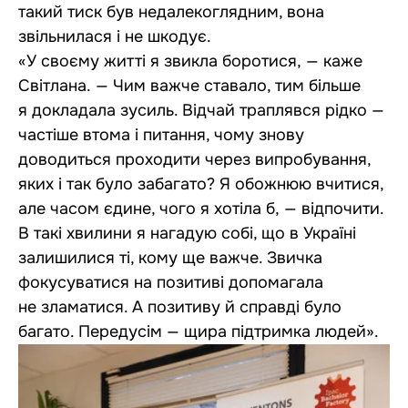
такий тиск був недалекоглядним, вона
звільнилася і не шкодує.
«У своєму житті я звикла боротися, — каже
Світлана. — Чим важче ставало, тим більше
я докладала зусиль. Відчай траплявся рідко —
частіше втома і питання, чому знову
доводиться проходити через випробування,
яких і так було забагато? Я обожнюю вчитися,
але часом єдине, чого я хотіла б, — відпочити.
В такі хвилини я нагадую собі, що в Україні
залишилися ті, кому ще важче. Звичка
фокусуватися на позитиві допомагала
не зламатися. А позитиву й справді було
багато. Передусім — щира підтримка людей».