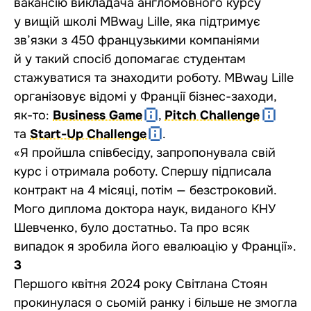
вакансію викладача англомовного курсу
у вищій школі MBway Lille, яка підтримує
зв’язки з 450 французькими компаніями
й у такий спосіб допомагає студентам
стажуватися та знаходити роботу. MBway Lille
організовує відомі у Франції бізнес-заходи,
як-то:
Business Game
,
Pitch Challenge
та
Start-Up Challenge
.
«Я пройшла співбесіду, запропонувала свій
курс і отримала роботу. Спершу підписала
контракт на 4 місяці, потім — безстроковий.
Мого диплома доктора наук, виданого КНУ
Шевченко, було достатньо. Та про всяк
випадок я зробила його евалюацію у Франції».
3
Першого квітня 2024 року Світлана Стоян
прокинулася о сьомій ранку і більше не змогла