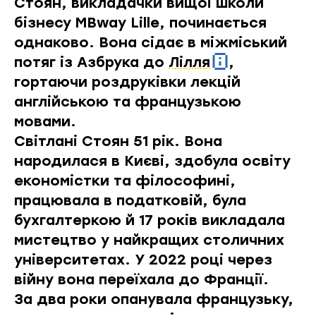
Стоян, викладачки вищої школи
бізнесу MBway Lille, починається
однаково. Вона сідає в міжміський
потяг із Азбрука до
Лілля
,
гортаючи роздруківки лекцій
англійською та французькою
мовами.
Світлані Стоян 51 рік. Вона
народилася в Києві, здобула освіту
економістки та філософині,
працювала в податковій, була
бухгалтеркою й 17 років викладала
мистецтво у найкращих столичних
університетах. У 2022 році через
війну вона переїхала до Франції.
За два роки опанувала французьку,