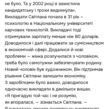
не було. Та у 2002 році я захистила
кандидатську і трохи видихнула».
Викладати Світлана почала в 31 рік —
психологію в Національному університеті
харчових технологій. Викладачі тоді
отримували зарплату менше ніж 80 доларів.
Доводилося і далі працювати за сумісництвом
в економічній сфері. Додалися й нові
проблеми — жінка розлучилася з чоловіком,
треба було самотужки забезпечувати родину.
Новий чоловік був художником. Він підтримав
рішення Світлани залишити економіку.
З заробітками було важко, доводилося
одночасно викладати в декількох вишах.
«Я пригадую той час і не розумію,
як впоралася, — зізнається Світлана. —
Я викладала, писала докторську дисертацію,