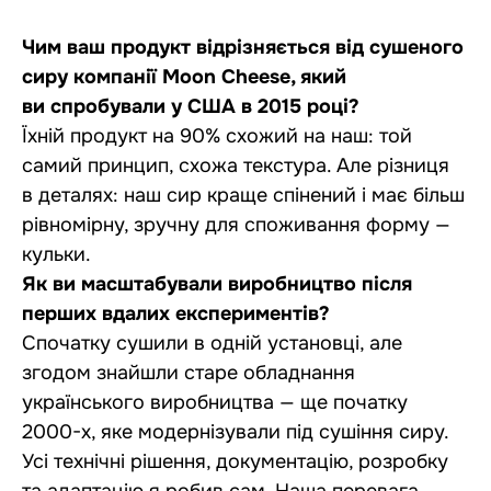
Чим ваш продукт відрізняється від сушеного
сиру компанії Moon Cheese, який
ви спробували у США в 2015 році?
Їхній продукт на 90% схожий на наш: той
самий принцип, схожа текстура. Але різниця
в деталях: наш сир краще спінений і має більш
рівномірну, зручну для споживання форму —
кульки.
Як ви масштабували виробництво після
перших вдалих експериментів?
Спочатку сушили в одній установці, але
згодом знайшли старе обладнання
українського виробництва — ще початку
2000-х, яке модернізували під сушіння сиру.
Усі технічні рішення, документацію, розробку
та адаптацію я робив сам. Наша перевага —