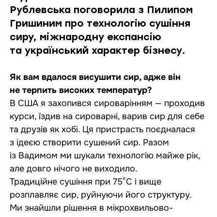
Рублевська поговорила з Пилипом
Гришиним про технологію сушіння
сиру, міжнародну експансію
та український характер бізнесу.
Як вам вдалося висушити сир, адже він
не терпить високих температур?
В США я захопився сироварінням — проходив
курси, їздив на сироварні, варив сир для себе
та друзів як хобі. Ця пристрасть поєдналася
з ідеєю створити сушений сир. Разом
із Вадимом ми шукали технологію майже рік,
але довго нічого не виходило.
Традиційне сушіння при 75°C і вище
розплавляє сир, руйнуючи його структуру.
Ми знайшли рішення в мікрохвильово-