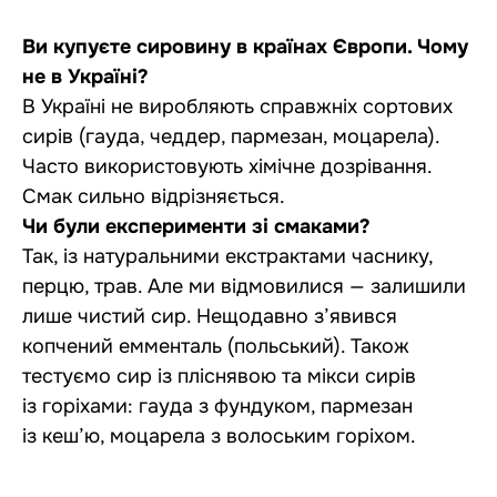
Ви купуєте сировину в країнах Європи. Чому
не в Україні?
В Україні не виробляють справжніх сортових
сирів (гауда, чеддер, пармезан, моцарела).
Часто використовують хімічне дозрівання.
Смак сильно відрізняється.
Чи були експерименти зі смаками?
Так, із натуральними екстрактами часнику,
перцю, трав. Але ми відмовилися — залишили
лише чистий сир. Нещодавно з’явився
копчений емменталь (польський). Також
тестуємо сир із пліснявою та мікси сирів
із горіхами: гауда з фундуком, пармезан
із кеш’ю, моцарела з волоським горіхом.