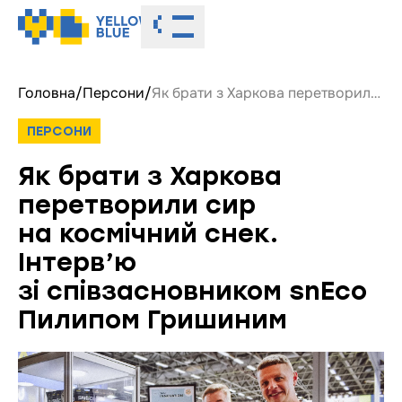
Toggle menu
Головна
/
Персони
/
Як брати з Харкова перетворили сир на космічний снек. Інтерв’ю зі співзасновником snEco Пилипом Гришиним
ПЕРСОНИ
Як брати з Харкова
перетворили сир
на космічний снек.
Інтерв’ю
зі співзасновником snEco
Пилипом Гришиним