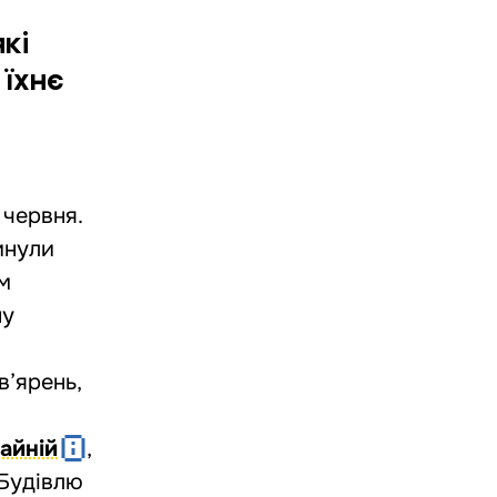
кі
 їхнє
 червня.
инули
ім
ну
в’ярень,
айній
,
 Будівлю