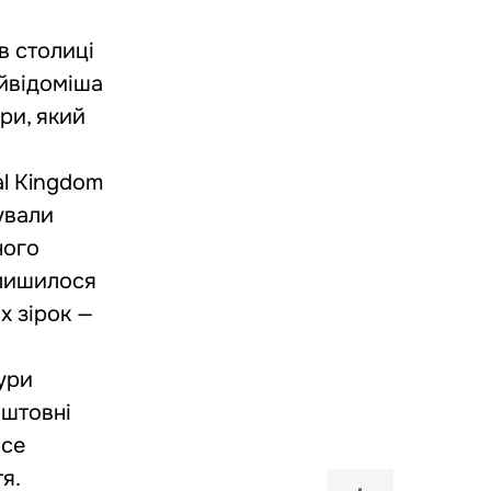
в столиці
айвідоміша
ри, який
al Kingdom
ували
ного
 лишилося
х зірок —
ури
оштовні
ace
я.