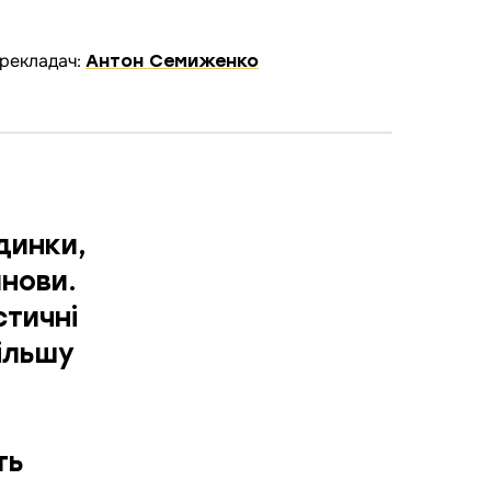
рекладач:
Антон Семиженко
динки,
анови.
стичні
більшу
ть