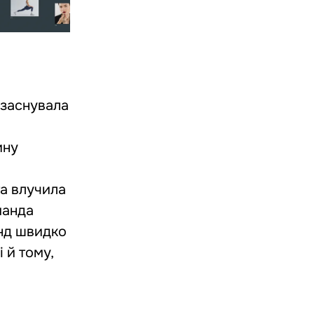
і заснувала
ину
та влучила
манда
енд швидко
 й тому,