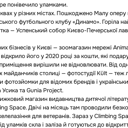
тре понівечило уламками.
рквах у різних містах. Пошкоджено Малу оперу 
вського футбольного клубу «Динамо». Горіла н
’ятка — Успенський собор Києво-Печерської лав
их бізнесів у Києві — зоомагазин мережі Anim
відкрило його у 2020 році за кошти, які подар
е приміщення вирішили не відновлювати. Від од
х майданчиків столиці — фотостудії Kült — теж
и фотозйомки для відомих брендів і українськи
 Усика та
Gunia Project
.
нижковий магазин видавництва дитячої літерат
ing Space. Двічі на місяць там проводили безк
скелелазіння для ветеранів. Зараз у Climbing Sp
 уламків скла і заліза й готуються до відкритт