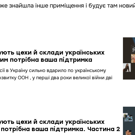
же знайшла інше приміщення і будує там нови
ують цехи й склади українських
яким потрібна ваша підтримка
ї в Україну сильно вдарило по українському
витку ООН , у перші два роки великої війни дві
ують цехи й склади українських
 потрібна ваша підтримка. Частина 2