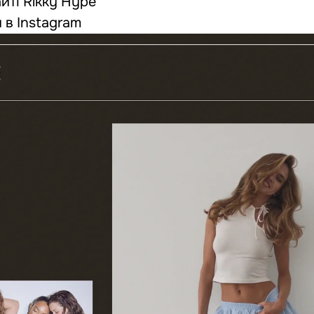
йті Rikky Hype
 в Instagram