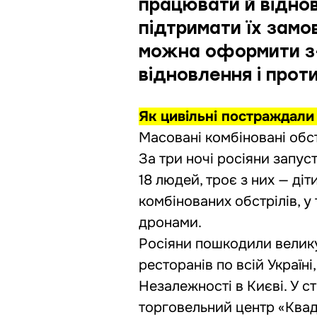
працювати й віднов
підтримати їх замо
можна оформити з-
відновлення і
проти
Як цивільні постраждали 
Масовані комбіновані обстр
За три ночі росіяни запус
18 людей, троє з них — ді
комбінованих обстрілів, у
дронами.
Росіяни пошкодили велику 
ресторанів по всій Україн
Незалежності в Києві. У с
торговельний центр «Квадр