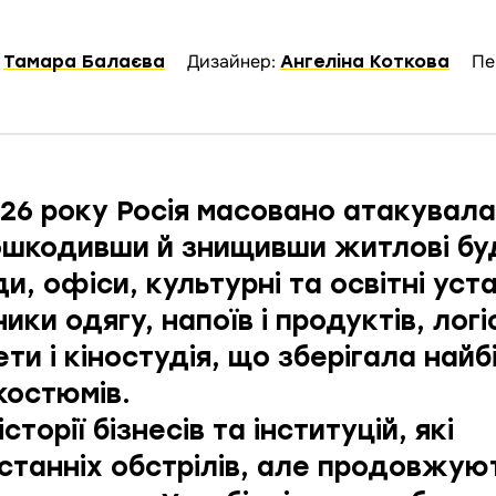
:
Дизайнер:
Пе
Тамара Балаєва
Ангеліна Коткова
2026 року Росія масовано атакувала
пошкодивши й знищивши житлові бу
и, офіси, культурні та освітні уст
ки одягу, напоїв і продуктів, логі
ети і кіностудія, що зберігала най
костюмів.
історії бізнесів та інституцій, які
станніх обстрілів, але продовжую