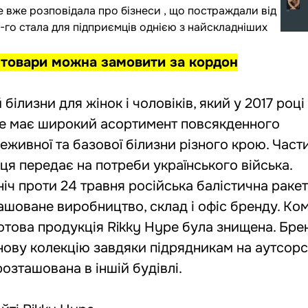
e вже розповідала про бізнеси , що постраждали від
-го стала для підприємців однією з найскладніших
ї товари можна замовити за кордон
 білизни для жінок і чоловіків, який у 2017 роц
pe має широкий асортимент повсякденного
еживної та базової білизни різного крою. Част
ця передає на потреби українського війська.
ніч проти 24 травня російська балістична раке
ташоване виробництво, склад і офіс бренду. Ко
готова продукція Rikky Hype була знищена. Бр
 нову колекцію завдяки підрядникам на аутсорсі
озташована в іншій будівлі.