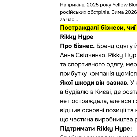
Наприкінці 2025 року Yellow Blu
російських обстрілів. Зима 2026
за час...
Постраждалі бізнеси, чи
Rikky Hype
Про бізнес.
Бренд одягу й
Анна Свідченко. Rikky Hy
та спортивного одягу, мер
прибутку компанія щоміся
Якої шкоди він зазнав.
У 
в будівлю в Києві, де роз
не постраждала, але вся 
відшив основні позиції та
що частина виробництва р
Підтримати Rikky Hype: