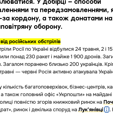
люватися. У добірці — способи
вленнями та передзамовленнями, я
за кордону, а також донатами на
повітряну оборону
.
від російських обстрілів
іли Росії по Україні відбулися 24 травня, 2 і 15
тили понад 230 ракет і майже 1 900 дронів. Заг
ти. Загалом поранено близько 200 українців. Кр
 травні ― червні Росія активно атакувала Украї
кількість багатоповерхівок, бізнес-центрів, ка
і, а також головний офіс «Укрпошти» на майдані
толиці повністю згорів книжковий ринок на
Поч
ат», ринок і декілька споруд на
Лук’янівці
.