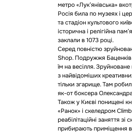
метро «Лук’янівська» вко
Росія била по музеях і це
та стадіон культового киї
історична і релігійна пам
заклали в 1073 році.
Серед повністю зруйнован
Shop. Подружжя Баценків 
їм на весілля. Зруйнован
з найвідоміших креативни
тільки згарище. Там робил
як-от боксера Олександра
Також у Києві понищені к
«Ранок» і скеледром Climb
реабілітаційні заняття зі 
прибирають приміщення від