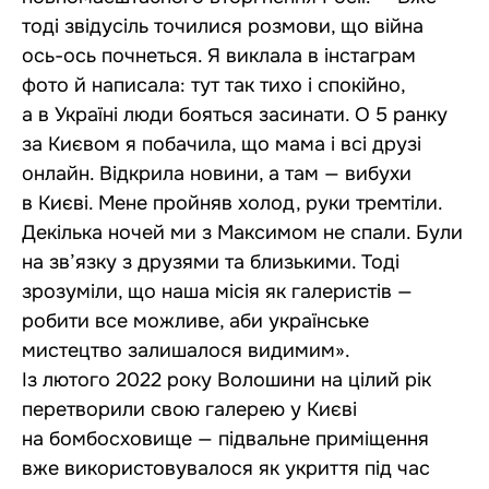
тоді звідусіль точилися розмови, що війна
ось-ось почнеться. Я виклала в інстаграм
фото й написала: тут так тихо і спокійно,
а в Україні люди бояться засинати. О 5 ранку
за Києвом я побачила, що мама і всі друзі
онлайн. Відкрила новини, а там — вибухи
в Києві. Мене пройняв холод, руки тремтіли.
Декілька ночей ми з Максимом не спали. Були
на зв’язку з друзями та близькими. Тоді
зрозуміли, що наша місія як галеристів —
робити все можливе, аби українське
мистецтво залишалося видимим».
Із лютого 2022 року Волошини на цілий рік
перетворили свою галерею у Києві
на бомбосховище — підвальне приміщення
вже використовувалося як укриття під час