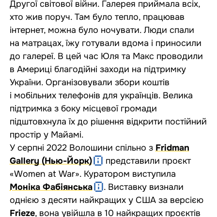
Другої світової війни. Галерея приймала всіх,
хто жив поруч. Там було тепло, працював
інтернет, можна було ночувати. Люди спали
на матрацах, їжу готували вдома і приносили
до галереї. В цей час Юля та Макс проводили
в Америці благодійні заходи на підтримку
України. Організовували збори коштів
і мобільних телефонів для українців. Велика
підтримка з боку місцевої громади
підштовхнула їх до рішення відкрити постійний
простір у Майамі.
У серпні 2022 Волошини спільно з
Fridman
Gallery (Нью-Йорк)
представили проєкт
«Women at War». Куратором виступила
Моніка Фабіянська
. Виставку визнали
однією з десяти найкращих у США за версією
Frieze
, вона увійшла в 10 найкращих проєктів