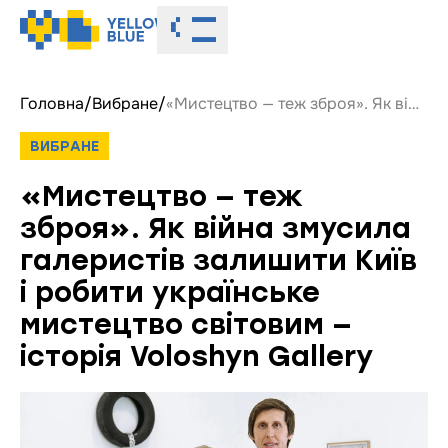
Toggle menu
Головна
/
Вибране
/
«Мистецтво — теж зброя». Як війна змусила галеристів залишити Київ і робити українське мистецтво світовим — історія Voloshyn Gallery
ВИБРАНЕ
«Мистецтво — теж
зброя». Як війна змусила
галеристів залишити Київ
і робити українське
мистецтво світовим —
історія Voloshyn Gallery