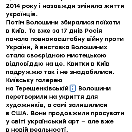
2014 року і назавжди змінила життя
українців.
Потім Волошини збиралися поїхати
в Київ. Та вже за 17 днів Росія
почала повномасштабну війну проти
України, й виставка Волошиних
стала своєрідною мистецькою
відповіддю на це. Квитки в Київ
подружжю так і не знадобилися.
Київську галерею
на
Терещенківській
Волошини
перетворили на укриття для
художників, а самі залишилися
в США. Вони продовжили просувати
у світі український арт — але вже
в новій реальності.