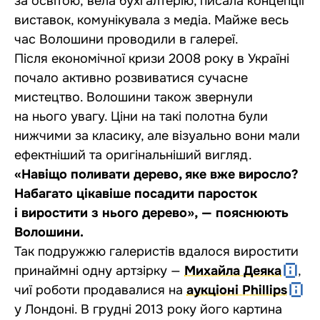
за освітою, вела бухгалтерію, писала концепції
виставок, комунікувала з медіа. Майже весь
час Волошини проводили в галереї.
Після економічної кризи 2008 року в Україні
почало активно розвиватися сучасне
мистецтво. Волошини також звернули
на нього увагу. Ціни на такі полотна були
нижчими за класику, але візуально вони мали
ефектніший та оригінальніший вигляд.
«Навіщо поливати дерево, яке вже виросло?
Набагато цікавіше посадити паросток
і виростити з нього дерево», — пояснюють
Волошини.
Так подружжю галеристів вдалося виростити
принаймні одну артзірку —
Михайла Деяка
,
чиї роботи продавалися на
аукціоні Phillips
у Лондоні. В грудні 2013 року його картина