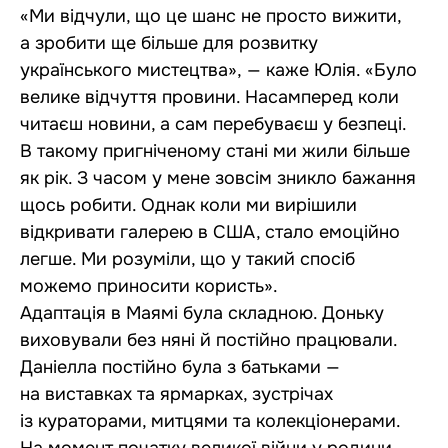
«Ми відчули, що це шанс не просто вижити,
а зробити ще більше для розвитку
українського мистецтва», — каже Юлія. «Було
велике відчуття провини. Насамперед коли
читаєш новини, а сам перебуваєш у безпеці.
В такому пригніченому стані ми жили більше
як рік. З часом у мене зовсім зникло бажання
щось робити. Однак коли ми вирішили
відкривати галерею в США, стало емоційно
легше. Ми розуміли, що у такий спосіб
можемо приносити користь».
Адаптація в Маямі була складною. Доньку
виховували без няні й постійно працювали.
Даніелла постійно була з батьками —
на виставках та ярмарках, зустрічах
із кураторами, митцями та колекціонерами.
На момент початку великої війни у родини