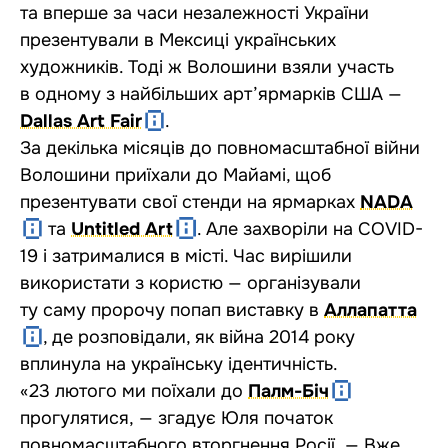
та вперше за часи незалежності України
презентували в Мексиці українських
художників. Тоді ж Волошини взяли участь
в одному з найбільших арт’ярмарків США —
Dallas Art Fair
.
За декілька місяців до повномасштабної війни
Волошини приїхали до Майамі, щоб
презентувати свої стенди на ярмарках
NADA
та
Untitled Art
. Але захворіли на COVID-
19 і затрималися в місті. Час вирішили
використати з користю — організували
ту саму пророчу попап виставку в
Аллапатта
, де розповідали, як війна 2014 року
вплинула на українську ідентичність.
«23 лютого ми поїхали до
Палм-Біч
прогулятися, — згадує Юля початок
повномасштабного вторгнення Росії. — Вже