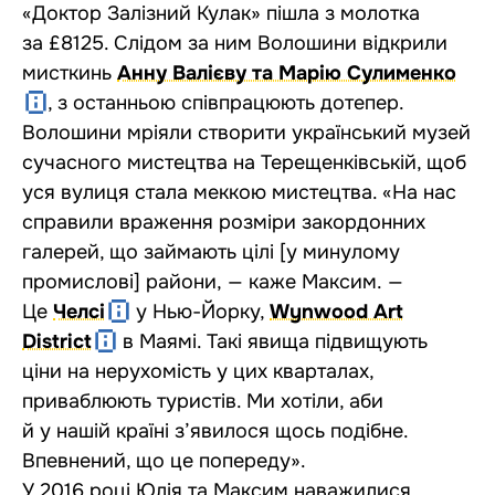
«Доктор Залізний Кулак» пішла з молотка
за £8125. Слідом за ним Волошини відкрили
мисткинь
Анну Валієву та Марію Сулименко
, з останньою співпрацюють дотепер.
Волошини мріяли створити український музей
сучасного мистецтва на Терещенківській, щоб
уся вулиця стала меккою мистецтва. «На нас
справили враження розміри закордонних
галерей, що займають цілі [у минулому
промислові] райони, — каже Максим. —
Це
Челсі
у Нью-Йорку,
Wynwood Art
District
в Маямі. Такі явища підвищують
ціни на нерухомість у цих кварталах,
приваблюють туристів. Ми хотіли, аби
й у нашій країні з’явилося щось подібне.
Впевнений, що це попереду».
У 2016 році Юлія та Максим наважилися