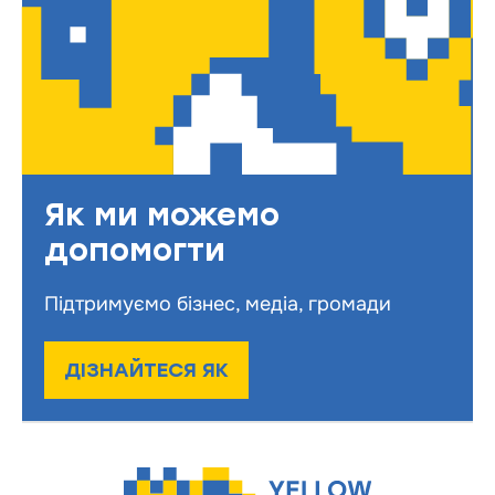
Як ми можемо
допомогти
Підтримуємо бізнес, медіа, громади
ДІЗНАЙТЕСЯ ЯК