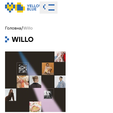
Toggle menu
Головна
/
Willo
WILLO