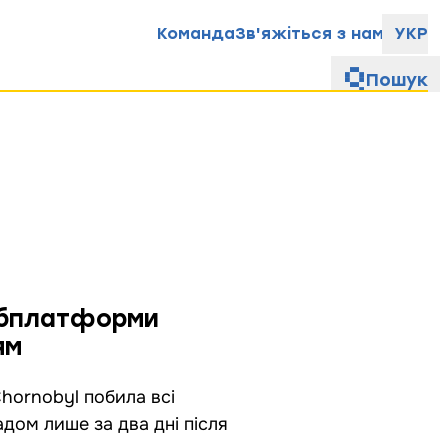
Команда
Зв'яжіться з нами
УКР
Пошук
ебплатформи
ям
 Chornobyl побила всі
дом лише за два дні після