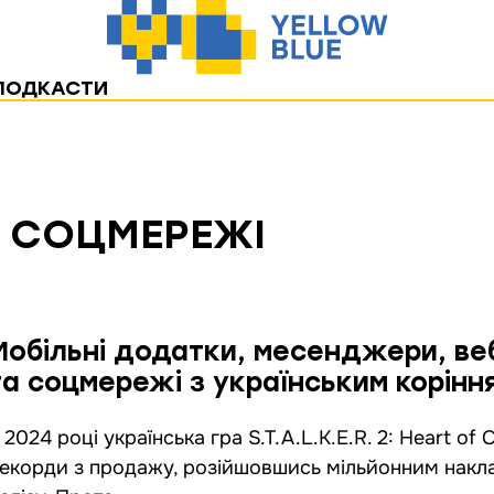
ПОДКАСТИ
І СОЦМЕРЕЖІ
Мобільні додатки, месенджери, в
та соцмережі з українським корінн
 2024 році українська гра S.T.A.L.K.E.R. 2: Heart of
екорди з продажу, розійшовшись мільйонним накла