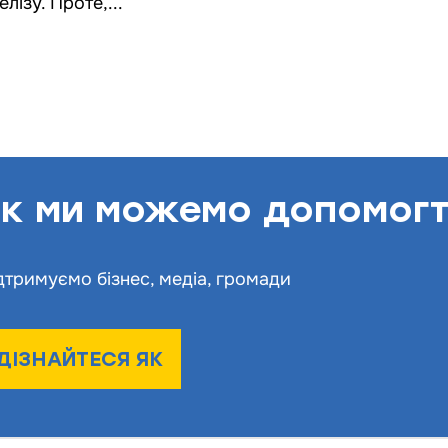
елізу. Проте,...
к ми можемо допомог
дтримуємо бізнес, медіа, громади
ДІЗНАЙТЕСЯ ЯК