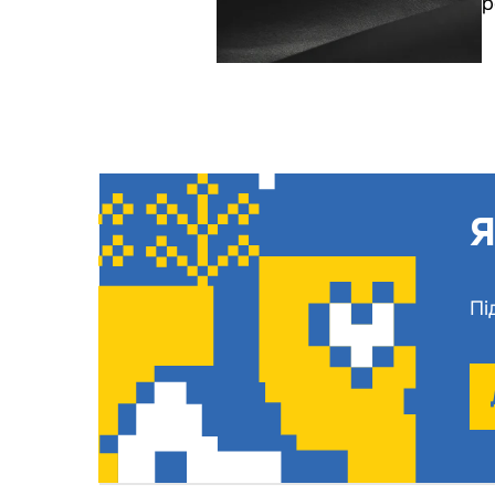
р
Я
Пі