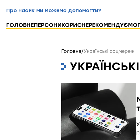
Про нас
Як ми можемо допомогти?
ГОЛОВНЕ
ПЕРСОНИ
КОРИСНЕ
РЕКОМЕНДУЄМО
Головна
/
Українські соцмережі
УКРАЇНСЬК
У
р