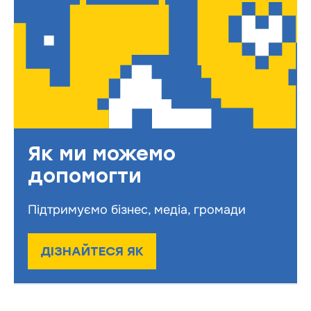
Як ми можемо
допомогти
Підтримуємо бізнес, медіа, громади
ДІЗНАЙТЕСЯ ЯК