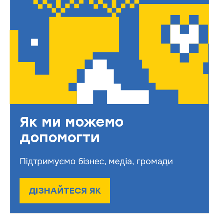
Як ми можемо
допомогти
Підтримуємо бізнес, медіа, громади
ДІЗНАЙТЕСЯ ЯК