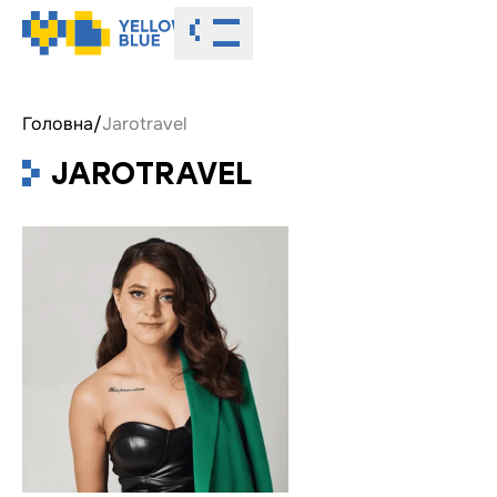
Toggle menu
Головна
/
Jarotravel
JAROTRAVEL