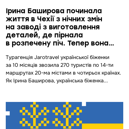
Ірина Баширова починала
життя в Чехії з нічних змін
на заводі з виготовлення
деталей, де пірнала
в розпечену піч. Тепер вона
керує власною турагенцією —
Турагенція Jarotravel української біженки
ось її історія
за 10 місяців звозила 270 туристів по 14-ти
маршрутах 20-ма містами в чотирьох країнах.
Як Ірина Баширова, українська біженка...