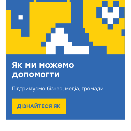
Як ми можемо
допомогти
Підтримуємо бізнес, медіа, громади
ДІЗНАЙТЕСЯ ЯК