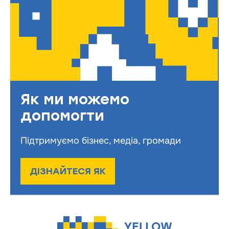
Як ми можемо
допомогти
Підтримуємо бізнес, медіа, громади
ДІЗНАЙТЕСЯ ЯК