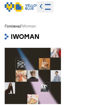
Toggle menu
Головна
/
IWoman
IWOMAN