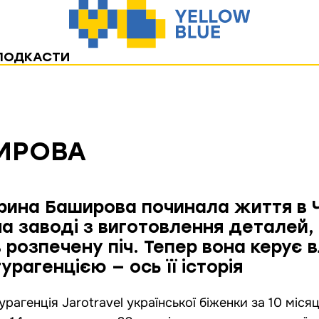
ПОДКАСТИ
ИРОВА
Ірина Баширова починала життя в Че
на заводі з виготовлення деталей,
в розпечену піч. Тепер вона керує
турагенцією — ось її історія
урагенція Jarotravel української біженки за 10 міся