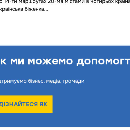
о 14-ти маршрутах 20-ма містами в чотирьох країна
країнська біженка...
к ми можемо допомог
дтримуємо бізнес, медіа, громади
ДІЗНАЙТЕСЯ ЯК