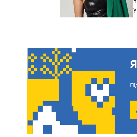
п
у
Я
Пі