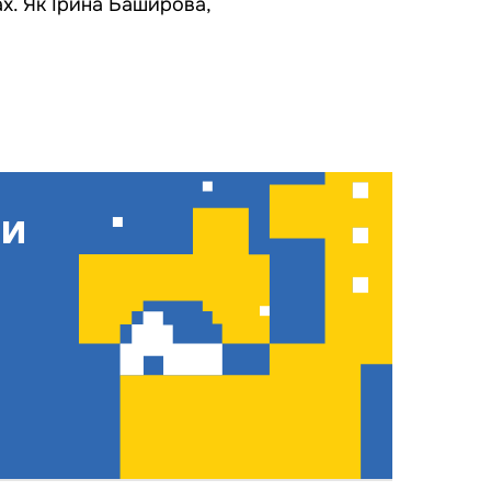
х. Як Ірина Баширова,
ти