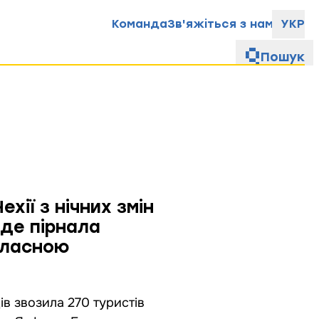
Команда
Зв'яжіться з нами
УКР
Пошук
хії з нічних змін
 де пірнала
 власною
ців звозила 270 туристів