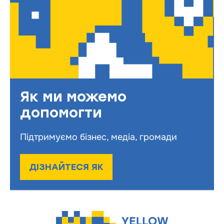
Як ми можемо
допомогти
Підтримуємо бізнес, медіа, громади
ДІЗНАЙТЕСЯ ЯК