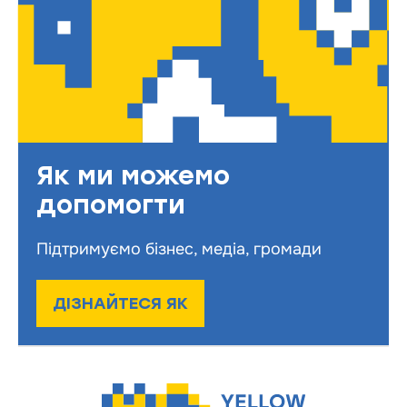
Як ми можемо
допомогти
Підтримуємо бізнес, медіа, громади
ДІЗНАЙТЕСЯ ЯК