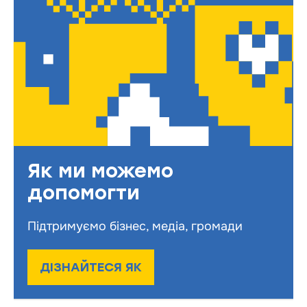
Як ми можемо
допомогти
Підтримуємо бізнес, медіа, громади
ДІЗНАЙТЕСЯ ЯК