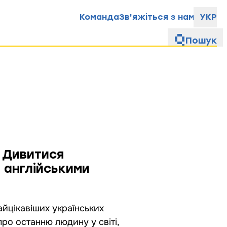
Команда
Зв'яжіться з нами
УКР
Пошук
? Дивитися
з англійськими
найцікавіших українських
про останню людину у світі,