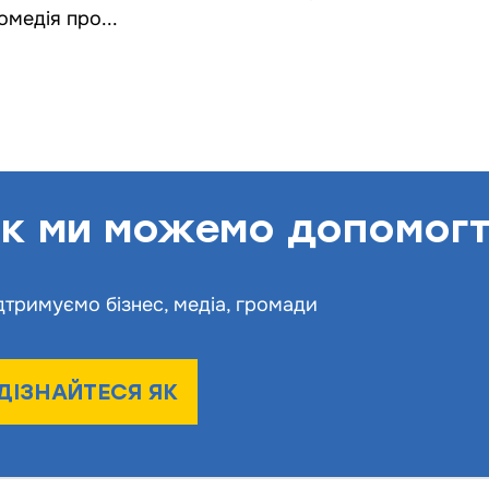
омедія про...
к ми можемо допомог
дтримуємо бізнес, медіа, громади
ДІЗНАЙТЕСЯ ЯК