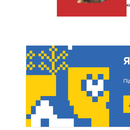
к
Я
Пі